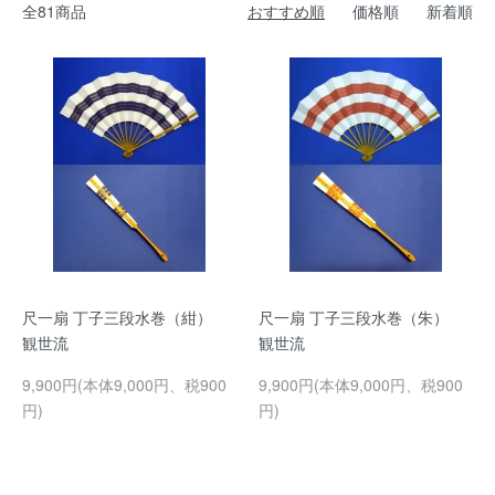
全81商品
おすすめ順
価格順
新着順
尺一扇 丁子三段水巻（紺）
尺一扇 丁子三段水巻（朱）
観世流
観世流
9,900円(本体9,000円、税900
9,900円(本体9,000円、税900
円)
円)