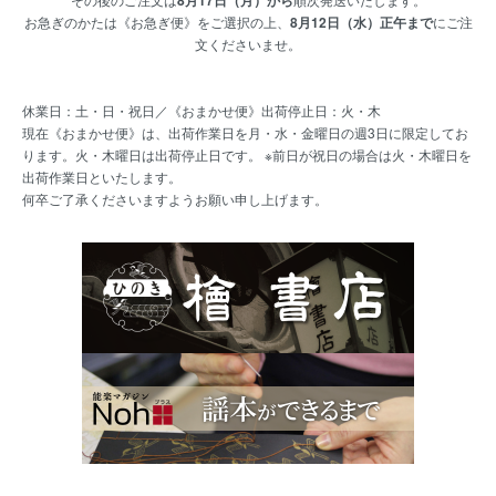
8月17日（月）から
お急ぎのかたは《お急ぎ便》をご選択の上、
8月12日（水）正午まで
にご注
文くださいませ。
休業日：土・日・祝日／《おまかせ便》出荷停止日：火・木
現在《おまかせ便》は、出荷作業日を月・水・金曜日の週3日に限定してお
ります。火・木曜日は出荷停止日です。 ※前日が祝日の場合は火・木曜日を
出荷作業日といたします。
何卒ご了承くださいますようお願い申し上げます。