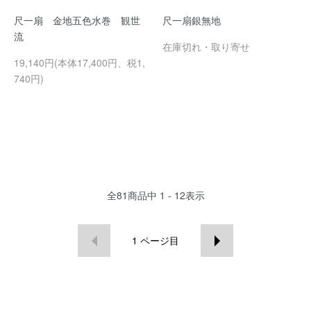
尺一扇 金地五色水巻 観世
尺一扇銀無地
流
在庫切れ・取り寄せ
19,140円(本体17,400円、税1,
740円)
全
81
商品中
1 - 12
表示
1
ページ目